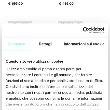
€ 695,00
€ 495,00
NEW SEASON
NEW SEASON
Consenso
Dettagli
Informazioni sui cookie
Questo sito web utilizza i cookie
Utilizziamo cookie di prima e terza parte per
personalizzare i contenuti e gli annunci, per fornire
Nazione
funzioni di social media e per analizzare il nostro traffico.
Condividiamo inoltre le informazioni sull'utilizzo del
Tory Burch
Tory Burch
SHIPPING TO
Borsa
Borsa
nostro sito con i nostri partner di social media, pubblicità
€ 465,00
€ 465,00
e analisi, che possono combinarle con altre informazioni
che avete fornito loro o che hanno raccolto dall'utilizzo
CONFIRM
EDIT