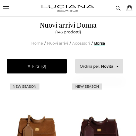
Nuovi arrivi Donna
(143 prodotti)
Home
Nuovi arrivi
Accessori
Borsa
/
/
/
Filtri
(0)
Ordina per:
Novità
Prezzo decrescente
NEW SEASON
NEW SEASON
Prezzo crescente
Novità