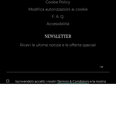
Cookie Policy
Modifica autorizzazioni ai cookie
F. A. Q.
Accessibilità
NEWSLETTER
Ricevi le ultime notizie e le offerte speciali
Iscrivendoti accetti i nostri
Termini & Condizioni
e la nostra
Privacy Policy
Copyright © 2026 Luciana Boutique s.r.l. | P.Iva: IT05724180723 |