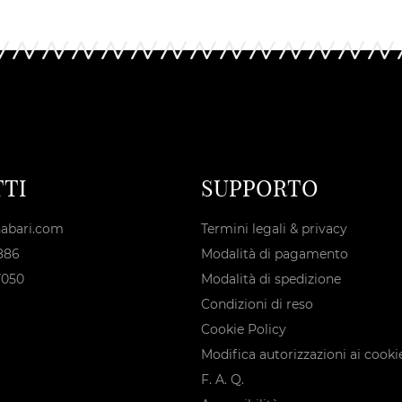
TI
SUPPORTO
abari.com
Termini legali & privacy
886
Modalità di pagamento
7050
Modalità di spedizione
Condizioni di reso
Cookie Policy
Modifica autorizzazioni ai cooki
F. A. Q.