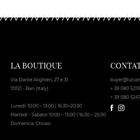
LA BOUTIQUE
CONTAT
Via Dante Alighieri, 27 e 31
buyer@lucian
70121 - Bari (Italy)
+ 39 080 5211
+ 39 080 524
Lunedì: 10:00 – 13:00 | 16:30–20:30
Martedì - Sabato: 10:00 – 13:00 | 16:30 – 20:30
Domenica: Chiuso