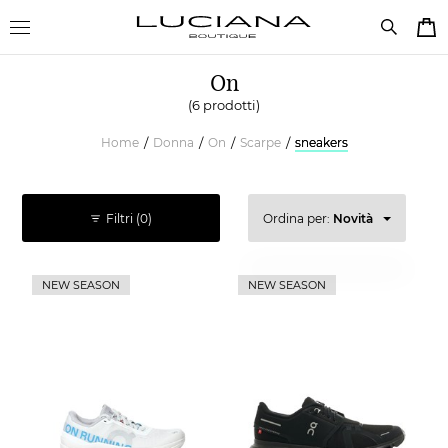
On
(6 prodotti)
Home
Donna
On
Scarpe
sneakers
/
/
/
/
Filtri
(0)
Ordina per:
Novità
Prezzo decrescente
NEW SEASON
NEW SEASON
Prezzo crescente
Novità