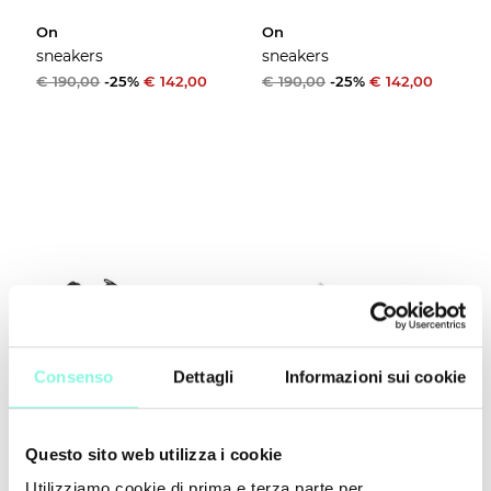
On
On
sneakers
sneakers
€ 190,00
-25%
€ 142,00
€ 190,00
-25%
€ 142,00
Consenso
Dettagli
Informazioni sui cookie
On
On
Questo sito web utilizza i cookie
sneakers
sneakers
Utilizziamo cookie di prima e terza parte per