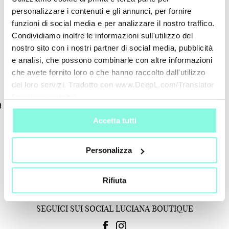
€ 170,00
-25%
€ 128,00
€ 180,00
personalizzare i contenuti e gli annunci, per fornire
Nazione
funzioni di social media e per analizzare il nostro traffico.
Condividiamo inoltre le informazioni sull'utilizzo del
SHIPPING TO
nostro sito con i nostri partner di social media, pubblicità
e analisi, che possono combinarle con altre informazioni
che avete fornito loro o che hanno raccolto dall'utilizzo
CONFIRM
EDIT
dei loro servizi. Tradotto con www.DeepL.com/Translator
(versione gratuita)
Accetta tutti
Personalizza
Rifiuta
SEGUICI SUI SOCIAL LUCIANA BOUTIQUE