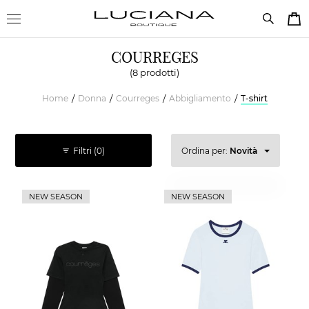
COURREGES
(8 prodotti)
Home
Donna
Courreges
Abbigliamento
T-shirt
/
/
/
/
Filtri
(0)
Ordina per:
Novità
Prezzo decrescente
NEW SEASON
NEW SEASON
Prezzo crescente
Novità