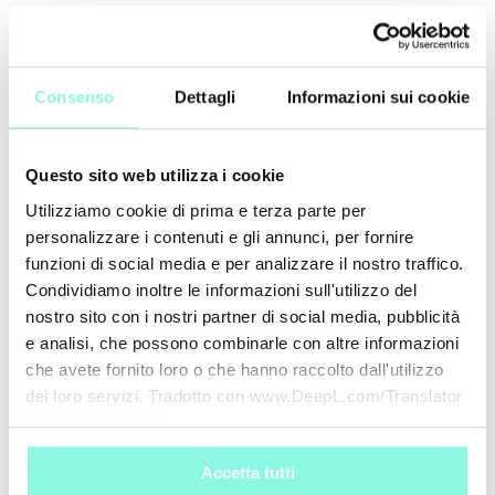
€ 250,00
-50%
€ 125,00
€ 220,00
-50%
€ 110,00
Consenso
Dettagli
Informazioni sui cookie
Questo sito web utilizza i cookie
Utilizziamo cookie di prima e terza parte per
personalizzare i contenuti e gli annunci, per fornire
Nazione
funzioni di social media e per analizzare il nostro traffico.
Condividiamo inoltre le informazioni sull'utilizzo del
SHIPPING TO
nostro sito con i nostri partner di social media, pubblicità
e analisi, che possono combinarle con altre informazioni
che avete fornito loro o che hanno raccolto dall'utilizzo
COURREGES
COURREGES
CONFIRM
EDIT
dei loro servizi. Tradotto con www.DeepL.com/Translator
T-shirt
T-shirt
(versione gratuita)
€ 250,00
-50%
€ 125,00
€ 220,00
-50%
€ 110,00
Accetta tutti