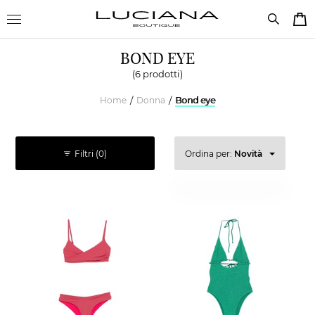
BOND EYE
(6 prodotti)
Home
Donna
Bond eye
/
/
Filtri
(0)
Ordina per:
Novità
Prezzo decrescente
Prezzo crescente
Novità