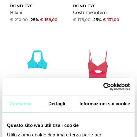
BOND EYE
BOND EYE
Bikini
Costume intero
€ 210,00
-25%
€ 158,00
€ 175,00
-25%
€ 131,00
Consenso
Dettagli
Informazioni sui cookie
BOND EYE
BOND EYE
Questo sito web utilizza i cookie
Bikini
Costume intero
€ 195,00
-25%
€ 146,00
€ 190,00
-25%
€ 142,00
Utilizziamo cookie di prima e terza parte per