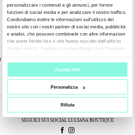
personalizzare i contenuti e gli annunci, per fornire
Nazione
funzioni di social media e per analizzare il nostro traffico.
Condividiamo inoltre le informazioni sull'utilizzo del
SHIPPING TO
nostro sito con i nostri partner di social media, pubblicità
e analisi, che possono combinarle con altre informazioni
che avete fornito loro o che hanno raccolto dall'utilizzo
CONFIRM
EDIT
dei loro servizi. Tradotto con www.DeepL.com/Translator
(versione gratuita)
Accetta tutti
Personalizza
Rifiuta
SEGUICI SUI SOCIAL LUCIANA BOUTIQUE